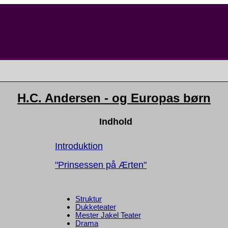
H.C. Andersen - og Europas børn
Indhold
Introduktion
"Prinsessen på Ærten"
Struktur
Dukketeater
Mester Jakel Teater
Drama