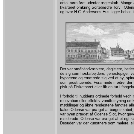
antal børn født udenfor ægteskab. Mange a
kvarteret omkring Sortebrødre Torv i Oden
og hvor H.C. Andersens Hus ligger bebos i
Der var småhåndværkere, daglejere, betl
de sig som høstarbejdere, tjenestepiger,
byportene og ernærede sig ved at sy, spi
som prostituerede. Forarmede mødre, der f
pisk på Fisketorvet eller fik en tur i fan
I forhold til nutidens ordnede forhold vedr
renovation eller effektiv vandforsyning omk
møddinger og åbne rendestene fandtes alle
kalde Odense var præget af borgerskabet,
var byen præget af Odense Slot, hvor guve
residerede. Odense var præget af et rigt ku
Desuden var der kunstnere som malere, si