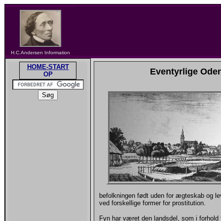
H.C.Andersen Information
HOME-START
Eventyrlige Oden
OP
befolkningen født uden for ægteskab og le
ved forskellige former for prostitution.
Fyn har været den landsdel, som i forhold t