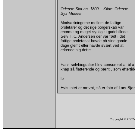
Odense Slot ca. 1800 Kilde: Odense
Bys Museer
Modsætningerne mellem de fattige
proletarer og det rige borgerskab var
enorme og meget synlige i gadebilledet.
Selv H.C. Andersen der var født i det
fattige proletariat havde på sine gamle
dage glemt eller havde svært ved at
erkende sig dette.
Hans selvbiografier blev censureret af bl.
knap så flatterende og pænt , som eftertid
lb
Hvis intet er nævnt, så er foto af Lars Bj
Copyright © 200