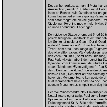
Det bør bemærkes, at man til Metal har v
Amalienborg, nemlig 10 Dele Zink, 4 Dele 
faaet en Bronce, hvis Overflade har en go
kunne faa en bedre, mere grønlig Patina,
som altfor meget ere blevne graasorte. Det
Cicelering i Forening med en fuldt lykket 
en ringe Forandring i Legeringen..
Den siddende Statue er omtrent 6 fod 10 to
poleret tilhuggen Granitblok af omtrent ha
lav Sokkel af upoleret Granit. Det til Opst
ende af "Damegangen" i Rosenborghave h
Træer, som staa i den kongelige Frugthave,
dog ikke altfor aaben. På Piedestalen læs
den 2den April 1805, samt hans Dødsdag,
Paa Fodstykkets høire Side, regnet fra Sta
flyvende Stork kommer med det ufødte Baa
staar: "Minde om Æventyrdigteren". Paa St
den :"Den grimme Ælling": de ældre Svaner
danske Folk", Den sidst anførte Sætning m
have reist Monumentet, jo kun udgjorde et l
til at repræsentere hele Folket
ad hoc
i no
udenom Monumentet, simpelt men dog lidt p
Det nye Mindesmærke blev Løverdagen d
Notabiliteters og et talrigt Publicums Nærv
Kjøbenhavns Commune. Det var en særdele
Folketingsmand St. A. Bille høist fortræffel
give et større Referat heraf, da Dagbladene