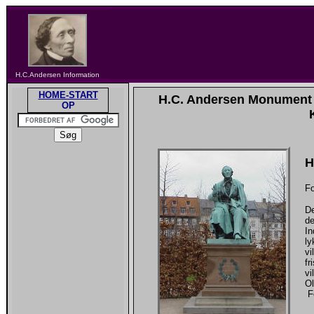
H.C.Andersen Information
HOME-START
H.C. Andersen Monument 
OP
H
Fo
De
de
In
ly
vi
fr
vi
Ol
F