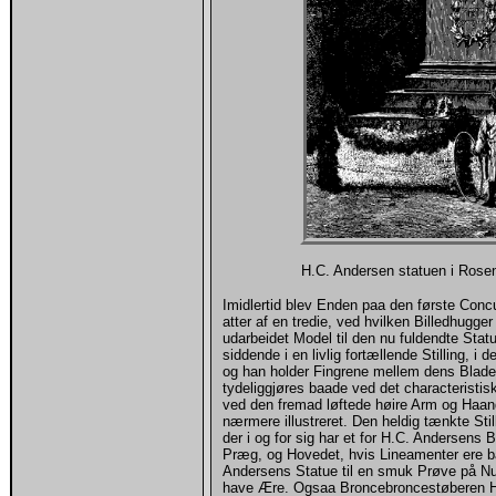
H.C. Andersen statuen i Rosen
Imidlertid blev Enden paa den første Concu
atter af en tredie, ved hvilken Billedhugge
udarbeidet Model til den nu fuldendte Sta
siddende i en livlig fortællende Stilling, 
og han holder Fingrene mellem dens Blade.,
tydeliggjøres baade ved det characteristi
ved den fremad løftede høire Arm og Haan
nærmere illustreret. Den heldig tænkte Stil
der i og for sig har et for H.C. Andersens 
Præg, og Hovedet, hvis Lineamenter ere ba
Andersens Statue til en smuk Prøve på Nu
have Ære. Ogsaa Broncebroncestøberen Hr. 