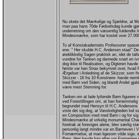
Nu skete det Mærkelige og Sjældne, at Man
man paa hans 70de Fødselsdag kunde gjø
underretning om den væsentlig fuldendte In
Mindesmærke, som har kostet over 27.000
To af Konstakademiets Professorer spase
ene: " Her skulde H.C. Andersen staa!" D
øieblikkelig Sagen praktisk an, idet de tal
vundne for Tanken og dannede snart en ivr
dog ikke til Realisation, og Digteren havde
første var han Strax bekymret over, hvad F
Ærgelser i Anledning af de Skizzer, som fr
Skizzer - 16 fra 10 Konstnere- havde neml
med Børn ved Siden, og blandt Andet gjald
være mest Stemning for.
Tanken om at lade lyttende Børn figurer
ved Forestillingen om, at han fornemmelig
begrundet med Hensyn til H.C. Andersens l
viste det sig dog, at Vanskeligheden lod s
en Composition med med Børn i og for sig 
Mindesmærke af virkelig monumental Chara
foretrak at foreviges alene, blev særlig st
personlig langt mindre var en Børneven i V
Fornærmelse, at man ligesom vilde sige, a
Børn. Heri havde han efter vor Formening 