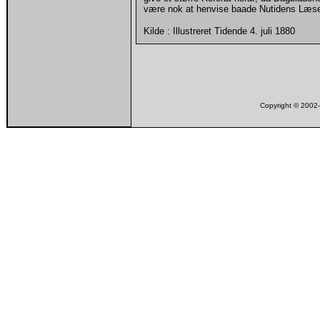
være nok at henvise baade Nutidens Læse
Kilde : Illustreret Tidende 4. juli 1880
Copyright © 200