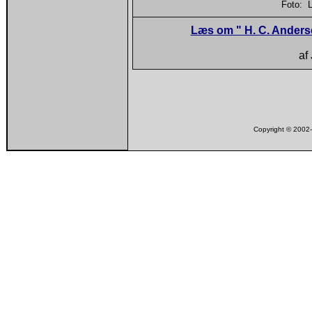
Foto: 
Læs om " H. C. Anders
af
Copyright © 200