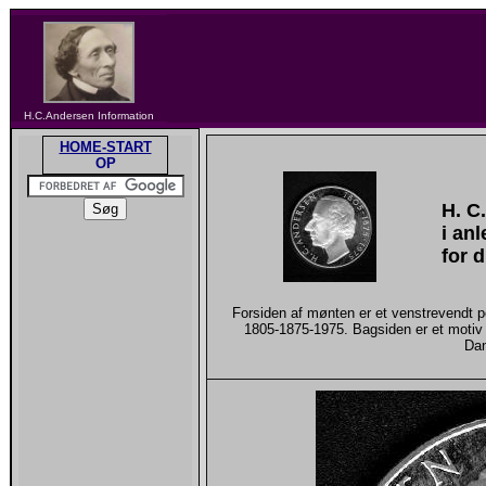
H.C.Andersen Information
HOME-START
OP
H. C
i an
for 
Forsiden af mønten er et venstrevendt 
1805-1875-1975. Bagsiden er et motiv 
Dan