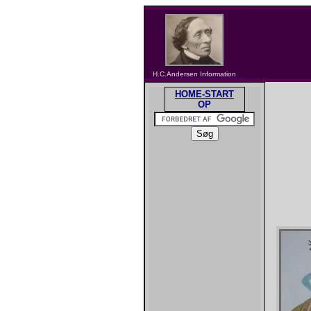
H.C.Andersen Information
HOME-START
OP