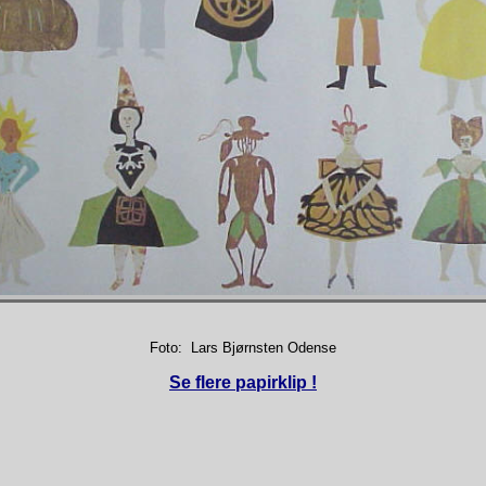
Foto: Lars Bjørnsten Odense
Se flere papirklip !