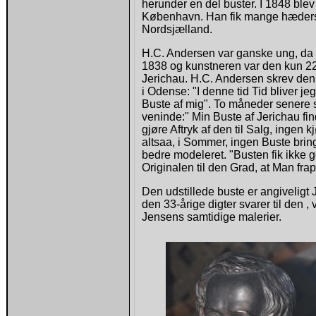
herunder en del buster. I 1848 ble
København. Han fik mange hædersbe
Nordsjælland.
H.C. Andersen var ganske ung, da h
1838 og kunstneren var den kun 2
Jerichau. H.C. Andersen skrev den 
i Odense: "I denne tid Tid bliver j
Buste af mig". To måneder senere sk
veninde:" Min Buste af Jerichau fin
gjøre Aftryk af den til Salg, ingen 
altsaa, i Sommer, ingen Buste bri
bedre modeleret. "Busten fik ikke go
Originalen til den Grad, at Man fra
Den udstillede buste er angiveligt 
den 33-årige digter svarer til den 
Jensens samtidige malerier.