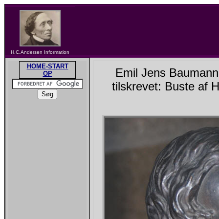
H.C.Andersen Information
HOME-START
Emil Jens Baumann 
OP
tilskrevet: Buste af