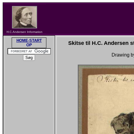
H.C.Andersen Information
HOME-START
Skitse til H.C. Andersen
OP
Drawing b