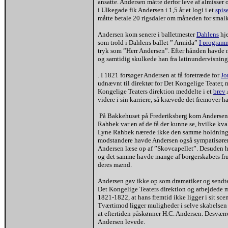
ansatte. Andersen måtte derfor leve af almiss
i Ulkegade fik Andersen i 1,5 år et logi i et
spi
måtte betale 20 rigsdaler om måneden for smalk
Andersen kom senere i balletmester
Dahlens
hje
som trold i Dahlens ballet ” Armida”
I programm
tryk som ”Herr Andersen”. Efter hånden havde
og samtidig skulkede han fra latinundervisnin
. I 1821 forsøger Andersen at få foretræde for
Jo
udnævnt til direktør for Det Kongelige Teater,
Kongelige Teaters direktion meddelte i et
brev
videre i sin karriere, så krævede det fremover 
På Bakkehuset på Frederiksberg kom Andersen 
Rahbek var en af de få der kunne se, hvilke k
Lyne Rahbek nærede ikke den samme holdning 
modstandere havde Andersen også sympatisører 
Andersen læse op af ”Skovcapellet”. Desuden h
og det samme havde mange af borgerskabets fr
deres mænd.
Andersen gav ikke op som dramatiker og sendte 
Det Kongelige Teaters direktion og arbejdede må
1821-1822, at hans fremtid ikke ligger i sit sce
Tværtimod ligger muligheder i selve skabelsen 
at eftertiden påskønner H.C. Andersen. Desværr
Andersen levede.