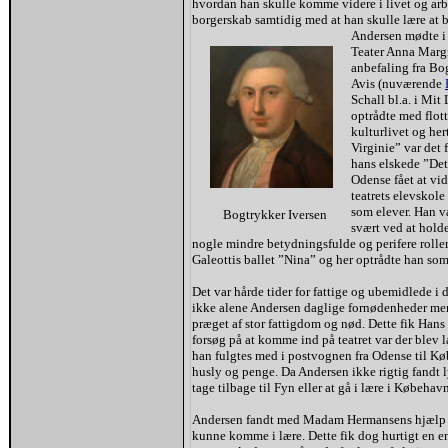
hvordan han skulle komme videre i livet og arb
borgerskab samtidig med at han skulle lære at b
Andersen mødte i 
Teater Anna Margr
anbefaling fra Bog
Avis (nuværende
Schall bl.a. i Mit
optrådte med flott
kulturlivet og her
Virginie” var det 
hans elskede ”Det
Odense fået at vid
teatrets elevskole
som elever. Han v
Bogtrykker Iversen
svært ved at holde
nogle mindre betydningsfulde og perifere roller,
Galeottis ballet ”Nina” og her optrådte han som
Det var hårde tider for fattige og ubemidlede i
ikke alene Andersen daglige fornødenheder men
præget af stor fattigdom og nød. Dette fik Hans 
forsøg på at komme ind på teatret var der blev
han fulgtes med i postvognen fra Odense til 
husly og penge. Da Andersen ikke rigtig fandt
tage tilbage til Fyn eller at gå i lære i Købehavn
Andersen fandt med Madam Hermansens hjælp e
kunne komme i lære. Dette fik dog hurtigt en e