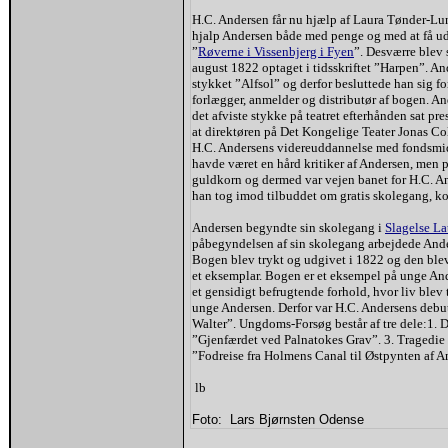
H.C. Andersen får nu hjælp af Laura Tønder-Lu
hjalp Andersen både med penge og med at få ud
”
Røverne i Vissenbjerg i Fyen
”. Desværre blev 
august 1822 optaget i tidsskriftet ”Harpen”. 
stykket ”Alfsol” og derfor besluttede han sig f
forlægger, anmelder og distributør af bogen. Ande
det afviste stykke på teatret efterhånden sat pr
at direktøren på Det Kongelige Teater Jonas Col
H.C. Andersens videreuddannelse med fondsmid
havde været en hård kritiker af Andersen, men 
guldkorn og dermed var vejen banet for H.C. A
han tog imod tilbuddet om gratis skolegang, ko
Andersen begyndte sin skolegang i
Slagelse La
påbegyndelsen af sin skolegang arbejdede And
Bogen blev trykt og udgivet i 1822 og den blev
et eksemplar. Bogen er et eksempel på unge Ander
et gensidigt befrugtende forhold, hvor liv blev 
unge Andersen. Derfor var H.C. Andersens debu
Walter”. Ungdoms-Forsøg består af tre dele:1. D
”Gjenfærdet ved Palnatokes Grav”. 3. Tragedie 
”Fodreise fra Holmens Canal til Østpynten af 
lb
Foto: Lars Bjørnsten Odense