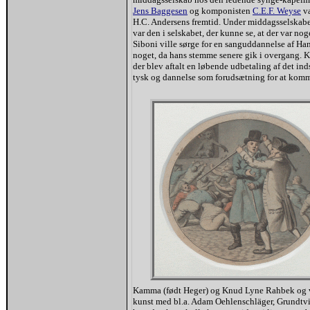
Jens Baggesen
og komponisten
C.E.F. Weyse
va
H.C. Andersens fremtid. Under middagsselskabe
var den i selskabet, der kunne se, at der var n
Siboni ville sørge for en sanguddannelse af Han
noget, da hans stemme senere gik i overgang. 
der blev aftalt en løbende udbetaling af det i
tysk og dannelse som forudsætning for at kom
Kamma (født Heger) og Knud Lyne Rahbek og va
kunst med bl.a. Adam Oehlenschläger, Grundtv