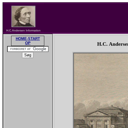
H.C.Andersen Information
HOME-START
OP
H.C. Anders