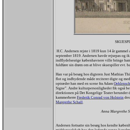
SKUESP
H.C. Andersen rejste i 1819 kun 14 år gammel
september 1819. Andersen havde rejsepas og i
indflydelsesrige københavnere ville bringe ham
fuldføre sin drøm om at blive skuespiller evt. ba
Han var på besøg hos digteren Just Mathias Thi
flot og indbydende måde reciterer digte og med s
optræder han med en scene fra Adam
Oehlensch
Signe”. Andre kulturpersonligheder fik også b
direktionen på Det Kongelige Teater herunder 
kammerherre
Frederik Conrad von Holstein
des
Margrethe Schall
.
Anna Margrethe Sch
Andersen fortsatte sin besøg hos kendte køben
middagsselskab hos den ledende synge-kapelm