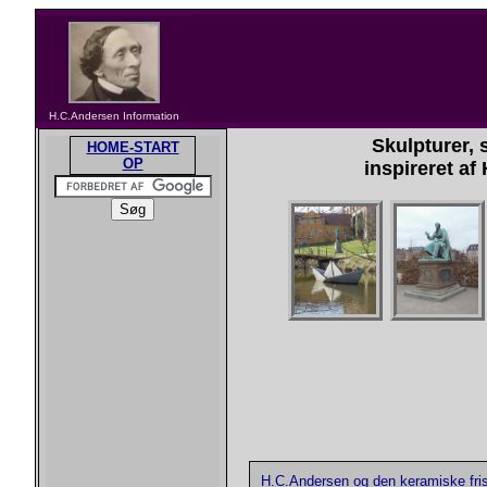
H.C.Andersen Information
Skulpturer, 
HOME-START
OP
inspireret af
H.C.Andersen og den keramiske fris